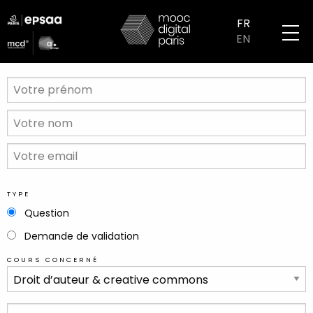
Aller
logo
au
FR
partenaires
contenu
EN
mobile
principal
VOTRE
PRÉNOM
VOTRE
NOM
VOTRE
EMAIL
TYPE
Question
Demande de validation
COURS CONCERNÉ
VOTRE