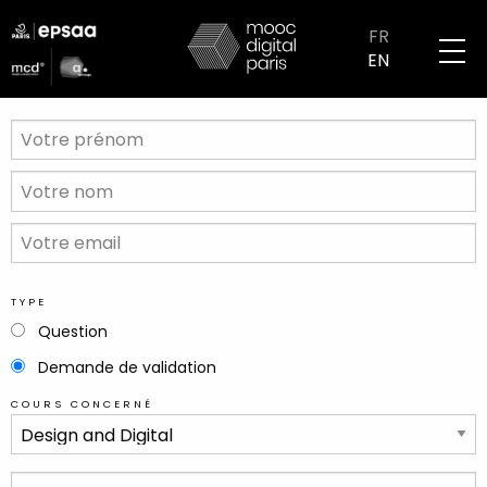
Skip
logo
to
FR
partenaires
main
EN
mobile
content
VOTRE
PRÉNOM
VOTRE
NOM
VOTRE
EMAIL
TYPE
Question
Demande de validation
COURS CONCERNÉ
VOTRE