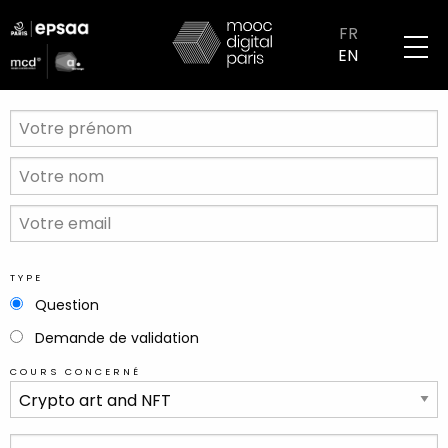
Skip
logo
to
FR
partenaires
main
EN
mobile
content
VOTRE
PRÉNOM
VOTRE
NOM
VOTRE
EMAIL
TYPE
Question
Demande de validation
COURS CONCERNÉ
VOTRE