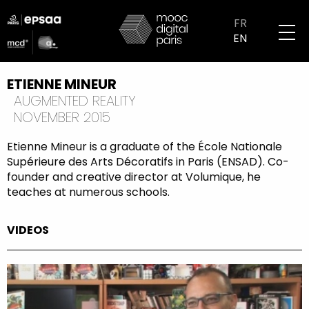
Skip
logo
to
FR
partenaires
main
EN
mobile
content
ETIENNE MINEUR
AUGMENTED REALITY
NOVEMBER 2015
Etienne Mineur is a graduate of the École Nationale
Supérieure des Arts Décoratifs in Paris (ENSAD). Co-
founder and creative director at Volumique, he
teaches at numerous schools.
VIDEOS