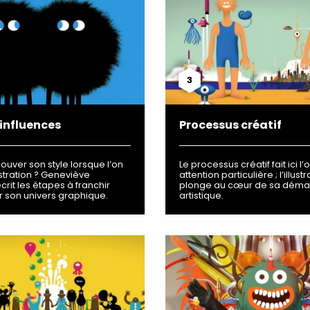
3
 influences
Processus créatif
uver son style lorsque l’on
Le processus créatif fait ici l’
ustration ? Geneviève
attention particulière ; l’illust
rit les étapes à franchir
plonge au cœur de sa déma
r son univers graphique.
artistique.