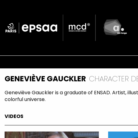
Skip
to
main
content
Navigation
principale
GENEVIÈVE GAUCKLER
CHARACTER D
Geneviève Gauckler is a graduate of ENSAD. Artist, illu
colorful universe.
VIDEOS