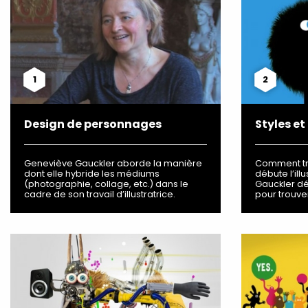
1
2
Design de personnages
Styles et
Geneviève Gauckler aborde la manière
Comment tro
dont elle hybride les médiums
débute l’ill
(photographie, collage, etc.) dans le
Gauckler déc
cadre de son travail d’illustratrice.
pour trouve