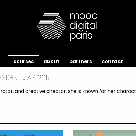
courses
about
partners
contact
ESIGN
MAY 2015
strator, and creative director, she is known for her chara