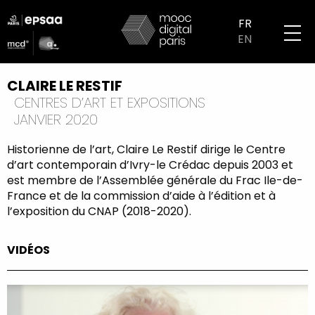
Aller
logo
au
FR
partenaires
contenu
EN
mobile
principal
CLAIRE LE RESTIF
CENTRES D’ART ET EXPOSITIONS
JANVIER 2020
Historienne de l’art, Claire Le Restif dirige le Centre
d’art contemporain d’Ivry-le Crédac depuis 2003 et
est membre de l’Assemblée générale du Frac Ile-de-
France et de la commission d’aide à l’édition et à
l’exposition du CNAP (2018-2020).
VIDÉOS