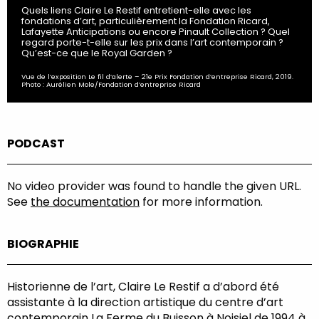
Quels liens Claire Le Restif entretient-elle avec les
fondations d’art, particulièrement la Fondation Ricard,
Lafayette Anticipations ou encore Pinault Collection ? Quel
regard porte-t-elle sur les prix dans l’art contemporain ?
Qu’est-ce que le Royal Garden ?
Vue de l’exposition Le fil d’alerte – 21e Prix Fondation d’entreprise Ricard, 2019.
Photo : Aurélien Mole/Fondation d’entreprise Ricard
PODCAST
No video provider was found to handle the given URL.
See
the documentation
for more information.
BIOGRAPHIE
Historienne de l’art, Claire Le Restif a d’abord été
assistante à la direction artistique du centre d’art
contemporain La Ferme du Buisson à Noisiel de 1994 à