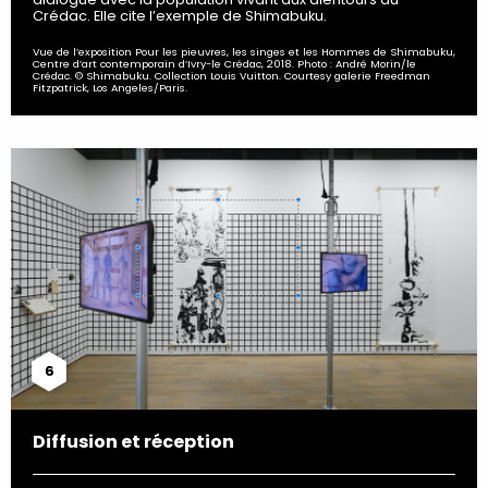
Crédac. Elle cite l’exemple de Shimabuku.
Vue de l’exposition Pour les pieuvres, les singes et les Hommes de Shimabuku,
Centre d’art contemporain d’Ivry-le Crédac, 2018. Photo : André Morin/le
Crédac. © Shimabuku. Collection Louis Vuitton. Courtesy galerie Freedman
Fitzpatrick, Los Angeles/Paris.
6
Diffusion et réception