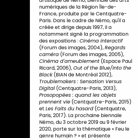
artistique de Némo, biennale des arts
numériques de la Région Île-de-
France, produite par le Centquatre-
Paris. Dans le cadre de Némo, qu'il a
créée et dirige depuis 1997, il a
notamment signé la programmation
des expositions :
Cinéma interactif
(Forum des images, 2004),
Regards
caméra
(Forum des images, 2005),
Cinéma d'ameublement
(Espace Paul
Ricard, 2006),
Out of the Blue/Into the
Black
(BIAN de Montréal 2012),
Troublemakers : Sensation Versus
Digital
(Centquatre-Paris, 2013),
Prosopopées : quand les objets
prennent vie
(Centquatre-Paris, 2015)
et
Les Faits du hasard
(Centquatre,
Paris, 2017). La prochaine biennale
Némo, du 3 octobre 2019 au 9 février
2020, porte sur la thématique « Feu le
genre humain ? » et présente