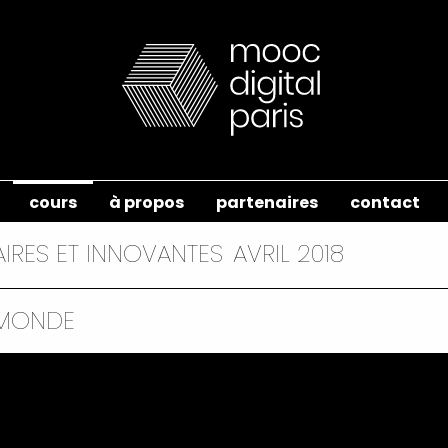
cours
à propos
partenaires
contact
IRES ET INNOVANTES
AVRIL 2018
E MONDE