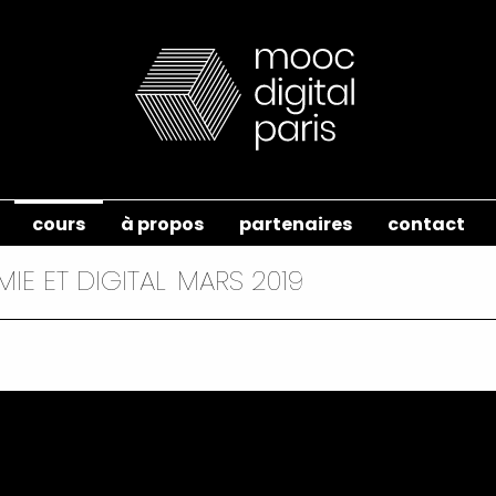
cours
à propos
partenaires
contact
IE ET DIGITAL
MARS 2019