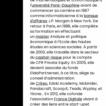
de mathématiques et d’informatique à
l'
université Paris-Dauphine
avant de
commencer sa carrière en 1997
comme informaticienne à la
banque
d'affaires
J.P. Morgan à New York. De
retour à Paris, en 1998, elle complète
sa formation en effectuant
un
master
Analyse et politique
économique à l’Ecole des hautes
études en sciences sociales. À partir
de 2000, elle travaille dans le secteur
du
capital-risque
pour le compte
de CPR Private Equity. En 2005, elle
devient associée du fonds
ElaiaPartnerset, à ce titre, siège au
conseil d’administration
de
Criteo
, Edoki Academy, Mobirider,
Pandacraft, Scoop.it, Teads, Wyplay, et
Ykone… En 2012, elle cofonde
l’association
France Digitale
visant à
créer des liens entre
start-up
et