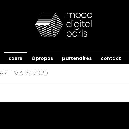
cours
à propos
partenaires
contact
ART
MARS 2023