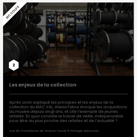
2
Les enjeux de la collection
Après avoir expliqué les principes et les enjeux de la
collection du MAC VAL, Alexia Fabre évoque les acquisitions
du musée depuis vingt ans, et cite l’exemple de jeunes
artistes. En quoi consiste le travail de veille, indispensable
pour être au plus proche des artistes et de l’actualité ?
Vue de l'installation de Tatiana Trouvé © Philippe Lebruman