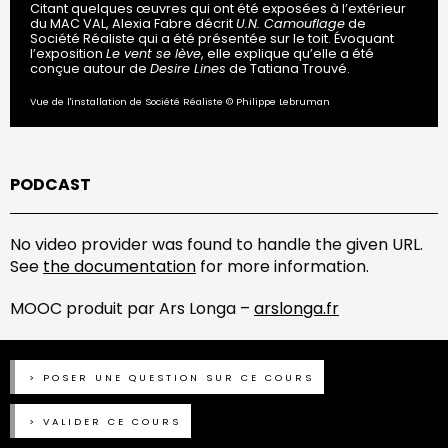
Citant quelques œuvres qui ont été exposées à l’extérieur
du MAC VAL, Alexia Fabre décrit
U.N. Camouflage
de
Société Réaliste qui a été présentée sur le toit. Évoquant
l’exposition
Le vent se lève
, elle explique qu’elle a été
conçue autour de
Desire Lines
de Tatiana Trouvé.
Vue de l'installation de Société Réaliste © Philippe Lebruman
PODCAST
No video provider was found to handle the given URL.
See
the documentation
for more information.
MOOC produit par Ars Longa –
arslonga.fr
POSER UNE QUESTION SUR CE COURS
VALIDER CE COURS