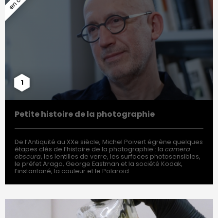
1
Petite histoire de la photographie
De l’Antiquité au XXe siècle, Michel Poivert égrène quelques
étapes clés de l’histoire de la photographie : la
camera
obscura
, les lentilles de verre, les surfaces photosensibles,
le préfet Arago, George Eastman et la société Kodak,
l’instantané, la couleur et le Polaroid.