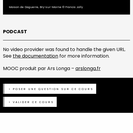
Maison de Daguerre, Bry-sur-Marne © Francis Jolly
PODCAST
No video provider was found to handle the given URL.
See
the documentation
for more information.
MOOC produit par Ars Longa –
arslonga.fr
POSER UNE QUESTION SUR CE COURS
VALIDER CE COURS