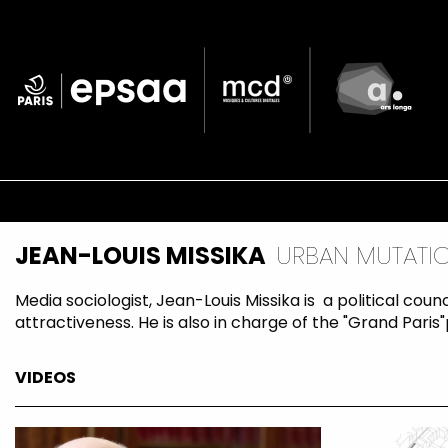
Skip
to
main
content
Navigation
principale
JEAN-LOUIS MISSIKA
URBAN MUTATI
Media sociologist, Jean-Louis Missika is a political co
attractiveness. He is also in charge of the "Grand Paris"
VIDEOS