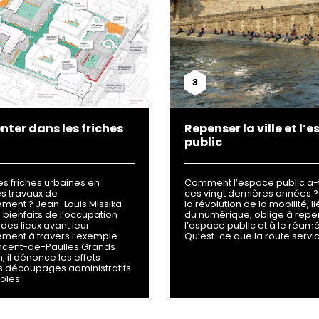
3
nter dans les friches
Repenser la ville et l’
public
es friches urbaines en
Comment l’espace public a-t
es travaux de
ces vingt dernières années
ent ? Jean-Louis Missika
la révolution de la mobilité, l
 bienfaits de l’occupation
du numérique, oblige à repe
des lieux avant leur
l’espace public et à le réam
ent à travers l’exemple
Qu’est-ce que la route servic
incent-de-Paulles Grands
n, il dénonce les effets
s découpages administratifs
oles.