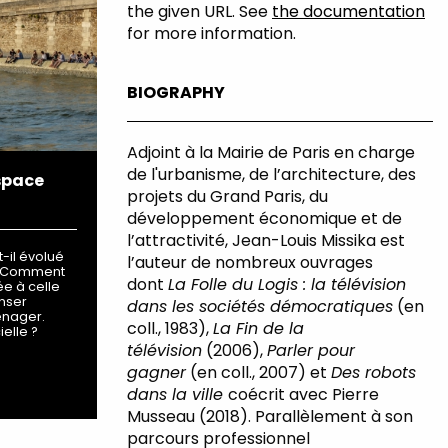
the given URL. See
the documentation
for more information.
BIOGRAPHY
Adjoint à la Mairie de Paris en charge
de l'urbanisme, de l’architecture, des
espace
projets du Grand Paris, du
développement économique et de
l’attractivité, Jean-Louis Missika est
-il évolué
l’auteur de nombreux ouvrages
 ?Comment
dont
La Folle du Logis : la télévision
iée à celle
nser
dans les sociétés démocratiques
(en
énager.
coll., 1983),
La Fin de la
ielle ?
télévision
(2006),
Parler pour
gagner
(en coll., 2007) et
Des robots
dans la ville
coécrit avec Pierre
Musseau (2018). Parallèlement à son
parcours professionnel