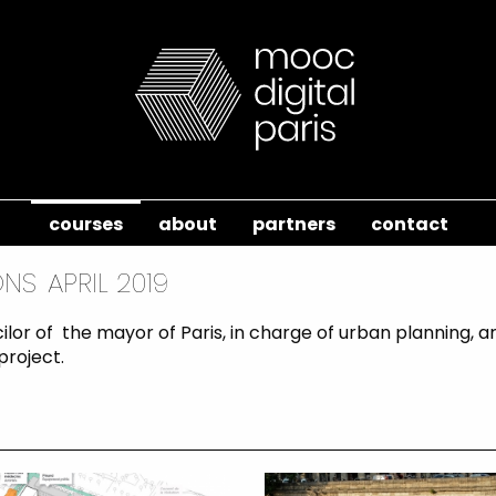
courses
about
partners
contact
ONS
APRIL 2019
uncilor of the mayor of Paris, in charge of urban plannin
project.