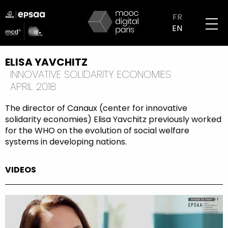
Skip
logo
to
FR
partenaires
main
EN
mobile
content
ELISA YAVCHITZ
INNOVATIVE SOLIDARITY ECONOMIES
APRIL 2018
The director of Canaux (center for innovative
solidarity economies) Elisa Yavchitz previously worked
for the WHO on the evolution of social welfare
systems in developing nations.
VIDEOS