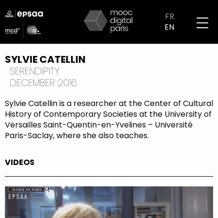
Skip
logo
to
FR
partenaires
main
EN
mobile
content
SYLVIE CATELLIN
SERENDIPITY
DECEMBER 2016
Sylvie Catellin is a researcher at the Center of Cultural
History of Contemporary Societies at the University of
Versailles Saint-Quentin-en-Yvelines – Université
Paris-Saclay, where she also teaches.
VIDEOS