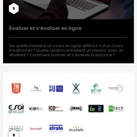
5
Évaluer et s’évaluer en ligne
De quelle manière un cours en ligne diffère t-il d’un cours
traditionnel ? Quelle relation entretient un mentor avec un
étudiant ? Comment évaluer et s’évaluer à distance ?
6