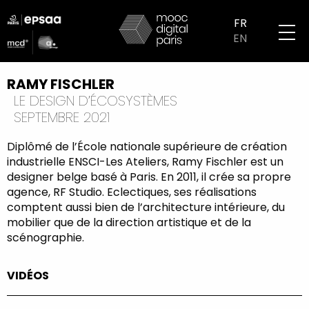
Aller
logo
au
FR
partenaires
contenu
EN
mobile
principal
RAMY FISCHLER
LE DESIGN D’ÉCOSYSTÈMES
SEPTEMBRE 2021
Diplômé de l’École nationale supérieure de création
industrielle ENSCI-Les Ateliers, Ramy Fischler est un
designer belge basé à Paris. En 2011, il crée sa propre
agence, RF Studio. Eclectiques, ses réalisations
comptent aussi bien de l’architecture intérieure, du
mobilier que de la direction artistique et de la
scénographie.
VIDÉOS