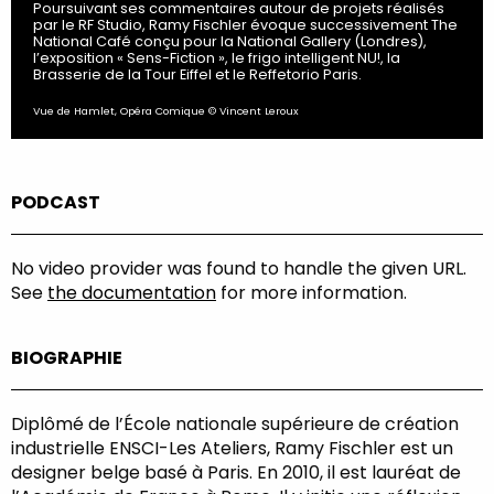
Poursuivant ses commentaires autour de projets réalisés
par le RF Studio, Ramy Fischler évoque successivement The
National Café conçu pour la National Gallery (Londres),
l’exposition « Sens-Fiction », le frigo intelligent NU!, la
Brasserie de la Tour Eiffel et le Reffetorio Paris.
Vue de Hamlet, Opéra Comique © Vincent Leroux
PODCAST
No video provider was found to handle the given URL.
See
the documentation
for more information.
BIOGRAPHIE
Diplômé de l’École nationale supérieure de création
industrielle ENSCI-Les Ateliers, Ramy Fischler est un
designer belge basé à Paris. En 2010, il est lauréat de