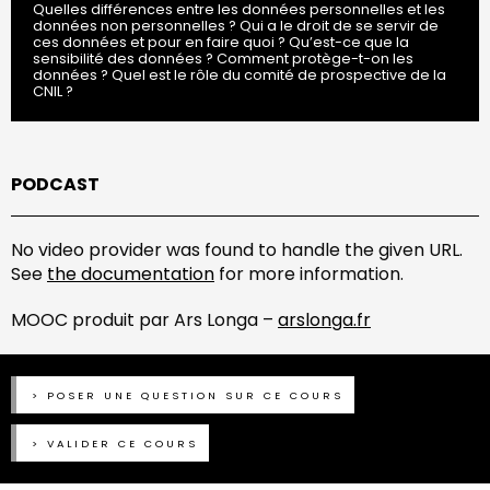
Quelles différences entre les données personnelles et les
données non personnelles ? Qui a le droit de se servir de
ces données et pour en faire quoi ? Qu’est-ce que la
sensibilité des données ? Comment protège-t-on les
données ? Quel est le rôle du comité de prospective de la
CNIL ?
PODCAST
No video provider was found to handle the given URL.
See
the documentation
for more information.
MOOC produit par Ars Longa –
arslonga.fr
POSER UNE QUESTION SUR CE COURS
VALIDER CE COURS