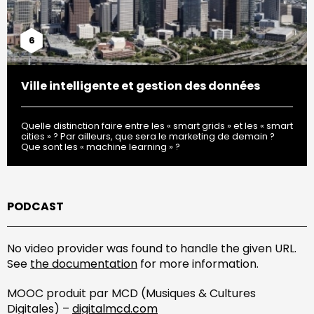
6
Ville intelligente et gestion des données
Quelle distinction faire entre les « smart grids » et les « smart
cities » ? Par ailleurs, que sera le marketing de demain ?
Que sont les « machine learning » ?
PODCAST
No video provider was found to handle the given URL.
See
the documentation
for more information.
MOOC produit par MCD (Musiques & Cultures
Digitales) –
digitalmcd.com