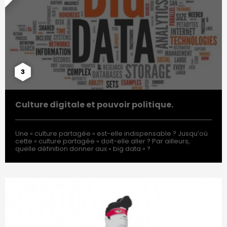
3
Culture digitale et pouvoir politique.
Une « culture partagée » est-elle indispensable ? Jusqu’où
cette « culture partagée » doit-elle aller ? Par ailleurs,
quelle définition donner aux « big data » ?