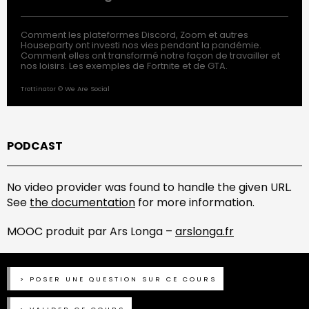
Comment les plateformes Discord, Zoom et autres
Houseparty ont investi nos vies pendant la pandémie.
Comment elles ont transformé notre façon de travailler et
nos loisirs. Les exemples de Fortnite et de GTA.
Trottinator © We Are Social
PODCAST
No video provider was found to handle the given URL.
See
the documentation
for more information.
MOOC produit par Ars Longa –
arslonga.fr
POSER UNE QUESTION SUR CE COURS