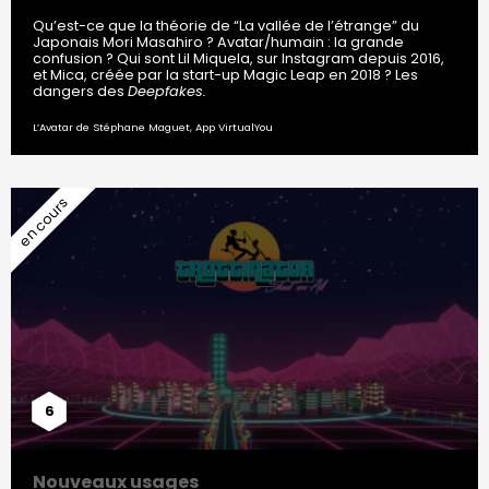
Qu’est-ce que la théorie de “La vallée de l’étrange” du
Japonais Mori Masahiro ? Avatar/humain : la grande
confusion ? Qui sont Lil Miquela, sur Instagram depuis 2016,
et Mica, créée par la start-up Magic Leap en 2018 ? Les
dangers des
Deepfakes.
L’Avatar de Stéphane Maguet, App VirtualYou
6
Nouveaux usages