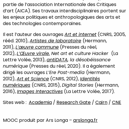
partie de l’association Internationale des Critiques
d’art (AICA). Ses travaux interdisciplinaires portent sur
les enjeux politiques et anthropologiques des arts et
des technologies contemporaines.
Il est l’auteur des ouvrages
Art et internet
(CNRS, 2005,
rééd. 2010),
Artistes de laboratoire
(Hermann,
2011),
L’œuvre commune
(Presses du réel,
2012),
L’Œuvre virale.
Net art et culture Hacker
(La
Lettre Volée, 2013),
antiDATA
, la désobéissance
numérique
(Presses du réel, 2020). Il a également
dirigé les ouvrages
L’Ere Post-media
(Hermann,
2012),
Art et Science
(CNRS, 2012),
Identités
numériques
(CNRS, 2015),
Digital Stories
(Hermann,
2016),
Images Interactives
(La Lettre Volée, 2017).
Sites web :
Academia
/
Research Gate
/
Cairn
/
CNE
MOOC produit par Ars Longa –
arslonga.fr