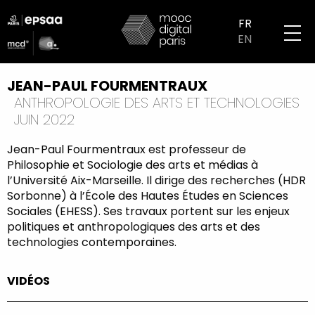
Aller
logo
au
FR
partenaires
contenu
EN
mobile
principal
JEAN-PAUL FOURMENTRAUX
ANTHROPOLOGIE DES ARTS ET TECHNOLOGIES
JUIN 2022
Jean-Paul Fourmentraux est professeur de
Philosophie et Sociologie des arts et médias à
l’Université Aix-Marseille. Il dirige des recherches (HDR
Sorbonne) à l’École des Hautes Études en Sciences
Sociales (EHESS). Ses travaux portent sur les enjeux
politiques et anthropologiques des arts et des
technologies contemporaines.
VIDÉOS