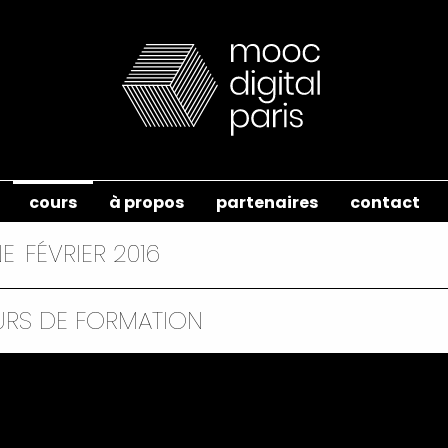
cours
à propos
partenaires
contact
NE
FÉVRIER 2016
URS DE FORMATION