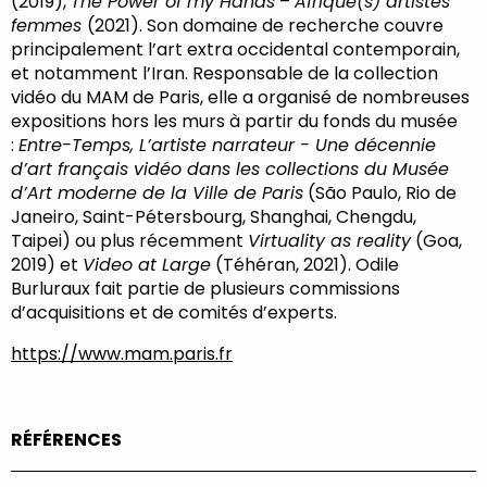
(2019),
The Power of my Hands
–
Afrique(s) artistes
femmes
(2021). Son domaine de recherche couvre
principalement l’art extra occidental contemporain,
et notamment l’Iran. Responsable de la collection
vidéo du MAM de Paris, elle a organisé de nombreuses
expositions hors les murs à partir du fonds du musée
:
Entre-Temps, L’artiste narrateur - Une décennie
d’art français vidéo dans les collections du Musée
d’Art moderne de la Ville de Paris
(São Paulo, Rio de
Janeiro, Saint-Pétersbourg, Shanghai, Chengdu,
Taipei) ou plus récemment
Virtuality as reality
(Goa,
2019) et
Video at Large
(Téhéran, 2021). Odile
Burluraux fait partie de plusieurs commissions
d’acquisitions et de comités d’experts.
https://www.mam.paris.fr
RÉFÉRENCES