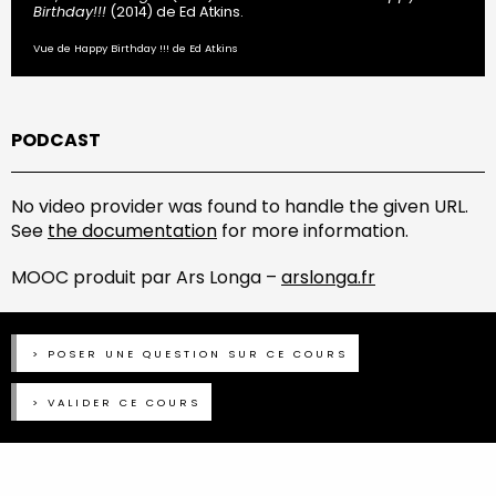
Birthday!!!
(2014) de Ed Atkins.
Vue de Happy Birthday !!! de Ed Atkins
PODCAST
No video provider was found to handle the given URL.
See
the documentation
for more information.
MOOC produit par Ars Longa –
arslonga.fr
POSER UNE QUESTION SUR CE COURS
VALIDER CE COURS