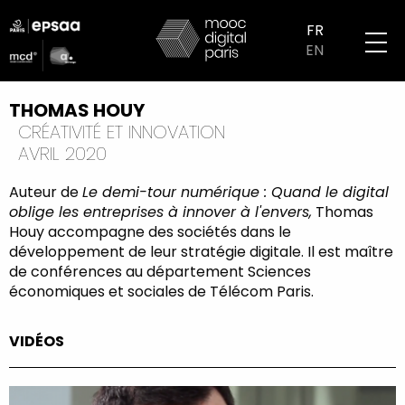
Aller
logo
au
FR
partenaires
contenu
EN
mobile
principal
THOMAS HOUY
CRÉATIVITÉ ET INNOVATION
AVRIL 2020
Auteur de
Le demi-tour numérique
: Quand le digital
oblige les entreprises à innover à l'envers,
Thomas
Houy accompagne des sociétés dans le
développement de leur stratégie digitale. Il est maître
de conférences au département Sciences
économiques et sociales de Télécom Paris.
VIDÉOS