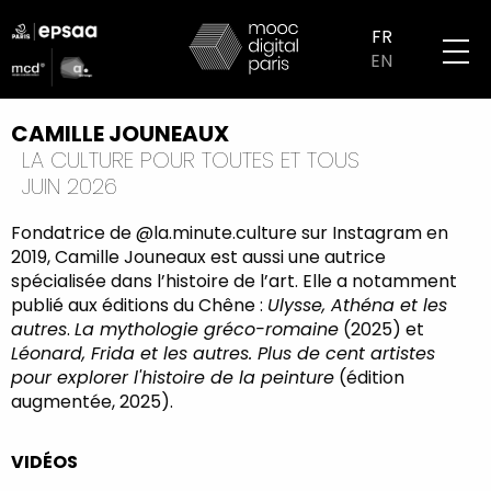
Aller
logo
au
FR
partenaires
contenu
EN
mobile
principal
CAMILLE JOUNEAUX
LA CULTURE POUR TOUTES ET TOUS
JUIN 2026
Fondatrice de @la.minute.culture sur Instagram en
2019, Camille Jouneaux est aussi une autrice
spécialisée dans l’histoire de l’art. Elle a notamment
publié aux éditions du Chêne :
Ulysse, Athéna et les
autres
.
La mythologie gréco-romaine
(2025) et
Léonard, Frida et les autres. Plus de cent artistes
pour explorer l'histoire de la peinture
(édition
augmentée, 2025).
VIDÉOS