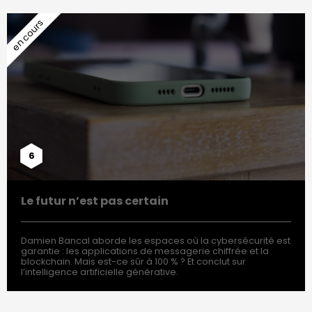
6
Le futur n’est pas certain
Damien Bancal aborde les espaces où la cybersécurité est
garantie : les applications de messagerie chiffrée et la
blockchain. Mais est-ce sûr à 100 % ? Et conclut sur
l’intelligence artificielle générative.