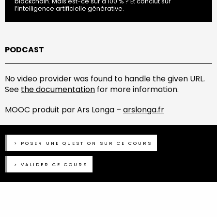
blockchain. Mais est-ce sûr à 100 % ? Et conclut sur
l’intelligence artificielle générative.
PODCAST
No video provider was found to handle the given URL.
See
the documentation
for more information.
MOOC produit par Ars Longa –
arslonga.fr
POSER UNE QUESTION SUR CE COURS
VALIDER CE COURS