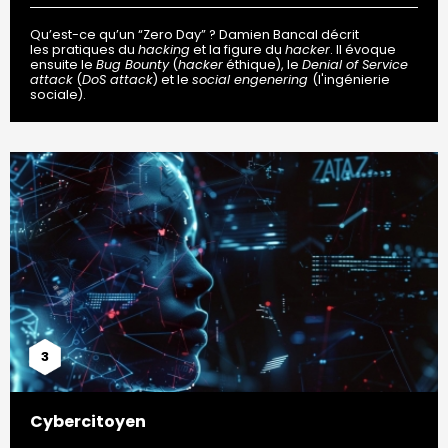
Qu’est-ce qu’un “Zero Day” ? Damien Bancal décrit
les pratiques du
hacking
et la figure du
hacker
. Il évoque
ensuite le
Bug Bounty
(
hacker
éthique), le
Denial of Service
attack
(
DoS attack
) et le
social engenering
(l'ingénierie
sociale).
3
Cybercitoyen