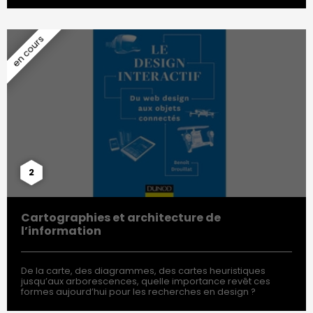
2
Cartographies et architecture de
l’information
De la carte, des diagrammes, des cartes heuristiques
jusqu’aux arborescences, quelle importance revêt ces
formes aujourd’hui pour les recherches en design ?