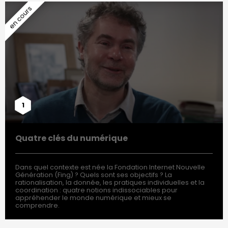
1
Quatre clés du numérique
Dans quel contexte est née la Fondation Internet Nouvelle
Génération (Fing) ? Quels sont ses objectifs ? La
rationalisation, la donnée, les pratiques individuelles et la
coordination : quatre notions indissociables pour
appréhender le monde numérique et mieux se
comprendre.