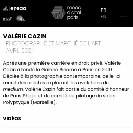
Aller
logo
au
FR
partenaires
contenu
EN
mobile
principal
VALÉRIE CAZIN
PHOTOGRAPHIE ET MARCHÉ DE L’ART
AVRIL 2024
Après une première carrière en droit privé, Valérie
Cazin a fondé la Galerie Binome à Paris en 2010.
Dédiée à la photographie contemporaine, celle-ci
réunit des artistes explorant les évolutions du
medium
. Valérie Cazin fait partie du comité d’honneur
de Paris Photo et du comité de pilotage du salon
Polyptyque (Marseille).
VIDÉOS