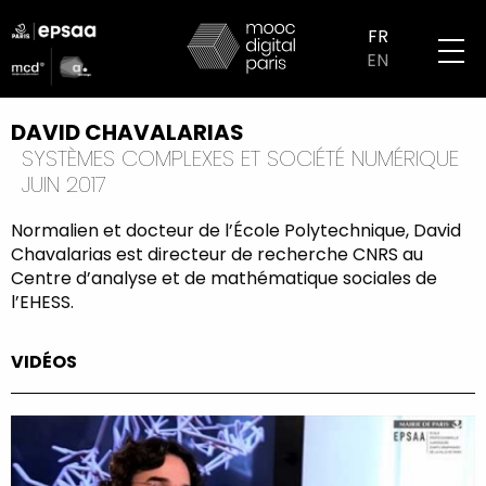
Aller
logo
au
FR
partenaires
contenu
EN
mobile
principal
DAVID CHAVALARIAS
SYSTÈMES COMPLEXES ET SOCIÉTÉ NUMÉRIQUE
JUIN 2017
Normalien et docteur de l’École Polytechnique, David
Chavalarias est directeur de recherche CNRS au
Centre d’analyse et de mathématique sociales de
l’EHESS.
VIDÉOS