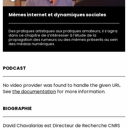
Mèmes internet et dynamiques sociales
Des pratiques artistiques aux pratiques amateurs, il s’agira
dans ce chapitre de s’intéresser à l’étude de la
propagation des rumeurs ou des mèmes présents au sein
des médias numériques.
PODCAST
No video provider was found to handle the given URL.
See
the documentation
for more information.
BIOGRAPHIE
David Chavalarias est Directeur de Recherche CNRS