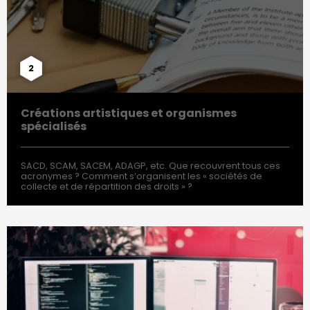
2
Créations artistiques et organismes
spécialisés
SACD, SCAM, SACEM, ADAGP, etc. Que recouvrent tous ces
acronymes ? Comment s’organisent les « sociétés de
collecte et de répartition des droits » ?