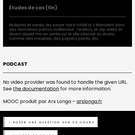
Études de cas (fin)
Multiples et variés, les savoir-faire Ich&Kar s’étendent dans
des domaines parfois inattendus : l’édition, le clip vidéo et
divers objets mis en vente sur le site internet du studio,
comme des meubles, des papiers peints, etc.
PODCAST
No video provider was found to handle the given URL.
See
the documentation
for more information.
MOOC produit par Ars Longa –
arslonga.fr
POSER UNE QUESTION SUR CE COURS