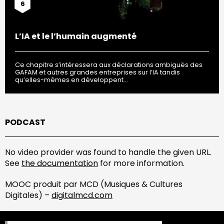
6
L’IA et le l’humain augmenté
Ce chapitre s’intéressera aux déclarations ambiguës des
GAFAM et autres grandes entreprises sur l’IA tandis
qu’elles-mêmes en développent…
PODCAST
No video provider was found to handle the given URL.
See
the documentation
for more information.
MOOC produit par MCD (Musiques & Cultures
Digitales) –
digitalmcd.com