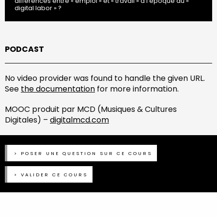
différences entre « emploi » et « travail » à l’époque du «
digital labor » ?
PODCAST
No video provider was found to handle the given URL.
See
the documentation
for more information.
MOOC produit par MCD (Musiques & Cultures
Digitales) –
digitalmcd.com
POSER UNE QUESTION SUR CE COURS
VALIDER CE COURS