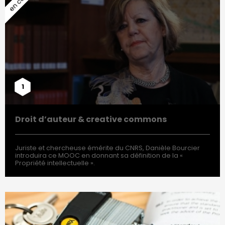
1
Droit d’auteur & creative commons
Juriste et chercheuse émérite du CNRS, Danièle Bourcier
introduira ce MOOC en donnant sa définition de la «
Propriété intellectuelle ».