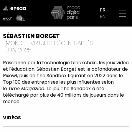
Aller
logo
au
FR
partenaires
contenu
EN
mobile
principal
SÉBASTIEN BORGET
MONDES VIRTUELS DÉCENTRALISÉS
JUIN 2025
Passionné par la technologie blockchain, les jeux vidéo
et l'éducation, Sébastien Borget est le cofondateur de
Pixowl, puis de The Sandbox figurant en 2022 dans le
Top 100 des entreprises les plus influentes selon
le
Time Magazine.
Le jeu
The Sandbox
a été
téléchargé par plus de 40 millions de joueurs dans le
monde.
VIDÉOS