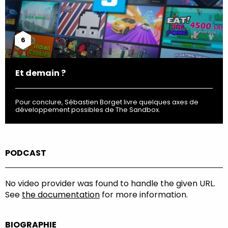
6
Et demain ?
Pour conclure, Sébastien Borget livre quelques axes de
développement possibles de The Sandbox.
PODCAST
No video provider was found to handle the given URL.
See
the documentation
for more information.
BIOGRAPHIE