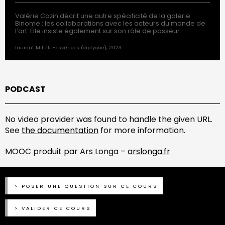
Valérie Cazin décrit une autre spécificité de la galerie
Binome : les collaborations avec les acteurs du monde de
l’art. Elle insiste également sur son rôle de passeur.
Laurent Millet, Hespérides (diptyque), 2023
PODCAST
No video provider was found to handle the given URL.
See
the documentation
for more information.
MOOC produit par Ars Longa –
arslonga.fr
POSER UNE QUESTION SUR CE COURS
VALIDER CE COURS