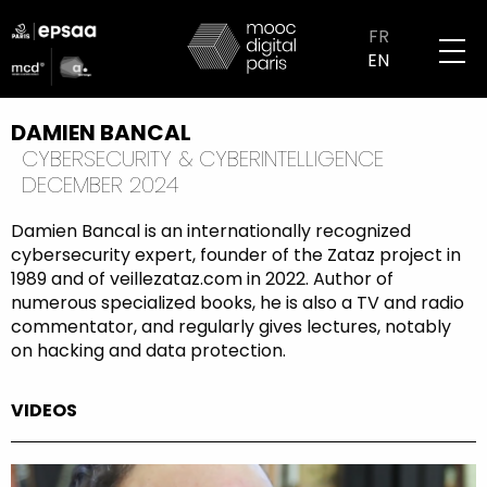
Skip
logo
to
FR
partenaires
main
EN
mobile
content
DAMIEN BANCAL
CYBERSECURITY & CYBERINTELLIGENCE
DECEMBER 2024
Damien Bancal is an internationally recognized
cybersecurity expert, founder of the Zataz project in
1989 and of veillezataz.com in 2022. Author of
numerous specialized books, he is also a TV and radio
commentator, and regularly gives lectures, notably
on hacking and data protection.
VIDEOS