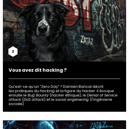
2
Vous avez dit hacking ?
Qu’est-ce qu’un “Zero Day” ? Damien Bancal décrit
les pratiques du
hacking
et la figure du
hacker
. Il évoque
ensuite le
Bug Bounty
(
hacker
éthique), le
Denial of Service
attack
(
DoS attack
) et le
social engenering
(l'ingénierie
sociale).