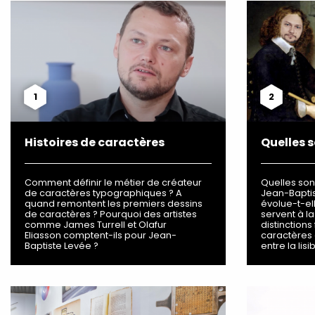
1
2
Histoires de caractères
Quelles s
Comment définir le métier de créateur
Quelles sont
de caractères typographiques ? A
Jean-Baptis
quand remontent les premiers dessins
évolue-t-ell
de caractères ? Pourquoi des artistes
servent à l
comme James Turrell et Olafur
distinctions
Eliasson comptent-ils pour Jean-
caractères 
Baptiste Levée ?
entre la lisib