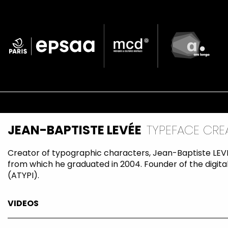
Skip
to
main
content
Navigation
principale
JEAN-BAPTISTE LEVÉE
TYPEFACE CRE
Creator of typographic characters, Jean-Baptiste LEVE
from which he graduated in 2004. Founder of the digital
(ATYPI).
VIDEOS