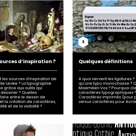
3
ources d’inspiration ?
Quelques définitions
 les sources d’inspiration de
A quoi servent les ligatures 
te Levée ? La typographie
qu’une typo monochasse ? Qu
e grâce aux outils qui
Maximilien Vox ? Pourquoi cla
a dessiner ? Quelles
caractères typographiques 
 faire entre le dessin de
Caractères imprimés (pour 
et la création de caractères,
versus
caractères pour écra
ilité et de la visibilité ?