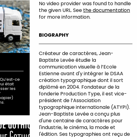
No video provider was found to handle
the given URL. See
the documentation
for more information.
BIOGRAPHY
Créateur de caractères, Jean-
Baptiste Levée étudie la
communication visuelle à l’Ecole
Estienne avant d'y intégrer le DSAA
? Qu’est-ce
création typographique dont il sort
i était
diplômé en 2004. Fondateur de la
sser les
fonderie Production Type, il est vice-
?
papier)
président de l’Association
ns.
typographique internationale (ATYPI).
Jean-Baptiste Levée a conçu plus
d'une centaine de caractères pour
l'industrie, le cinéma, la mode et
l'édition. Ses typographies ont reçu de