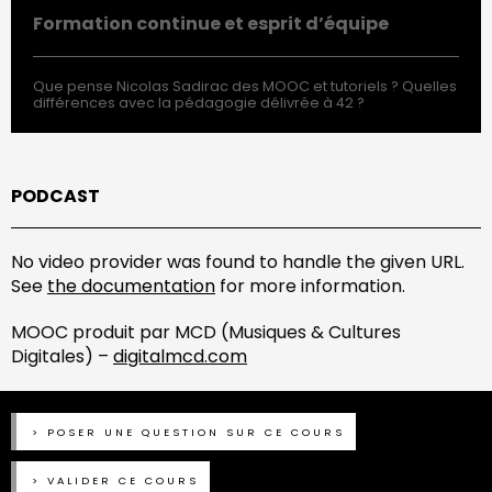
Formation continue et esprit d’équipe
Que pense Nicolas Sadirac des MOOC et tutoriels ? Quelles
différences avec la pédagogie délivrée à 42 ?
PODCAST
No video provider was found to handle the given URL.
See
the documentation
for more information.
MOOC produit par MCD (Musiques & Cultures
Digitales) –
digitalmcd.com
POSER UNE QUESTION SUR CE COURS
VALIDER CE COURS