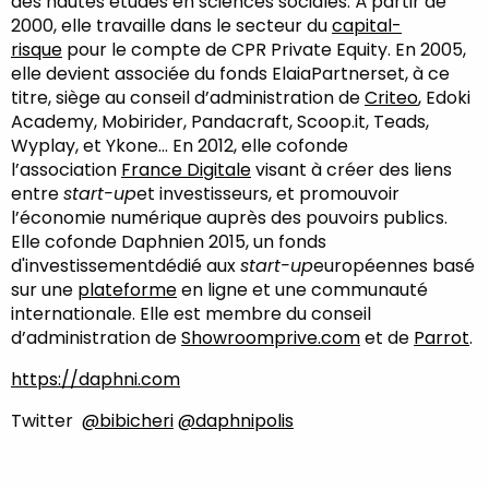
des hautes études en sciences sociales. À partir de
2000, elle travaille dans le secteur du
capital-
risque
pour le compte de CPR Private Equity. En 2005,
elle devient associée du fonds ElaiaPartnerset, à ce
titre, siège au conseil d’administration de
Criteo
, Edoki
Academy, Mobirider, Pandacraft, Scoop.it, Teads,
Wyplay, et Ykone… En 2012, elle cofonde
l’association
France Digitale
visant à créer des liens
entre
start-up
et investisseurs, et promouvoir
l’économie numérique auprès des pouvoirs publics.
Elle cofonde Daphnien 2015, un fonds
d'investissementdédié aux
start-up
européennes basé
sur une
plateforme
en ligne et une communauté
internationale. Elle est membre du conseil
d’administration de
Showroomprive.com
et de
Parrot
.
https://daphni.com
Twitter
@bibicheri
@daphnipolis