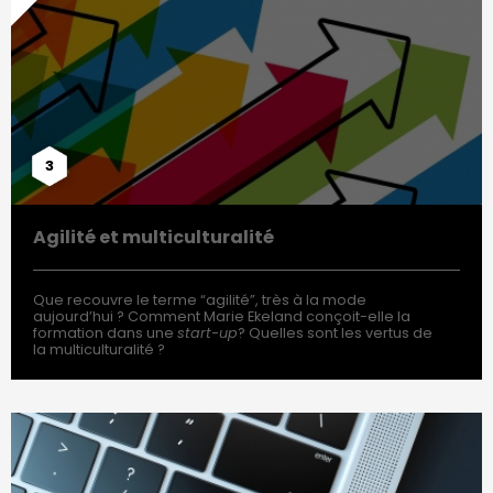
3
Agilité et multiculturalité
Que recouvre le terme “agilité”, très à la mode
aujourd’hui ? Comment Marie Ekeland conçoit-elle la
formation dans une
start-up
? Quelles sont les vertus de
la multiculturalité ?