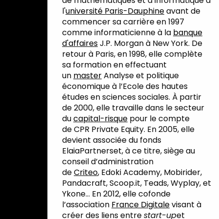
de mathématiques et d’informatique à
l'
université Paris-Dauphine
avant de
commencer sa carrière en 1997
comme informaticienne à la
banque
d'affaires
J.P. Morgan à New York. De
retour à Paris, en 1998, elle complète
sa formation en effectuant
un
master
Analyse et politique
économique à l’Ecole des hautes
études en sciences sociales. À partir
de 2000, elle travaille dans le secteur
du
capital-risque
pour le compte
de CPR Private Equity. En 2005, elle
devient associée du fonds
ElaiaPartnerset, à ce titre, siège au
conseil d’administration
de
Criteo
, Edoki Academy, Mobirider,
Pandacraft, Scoop.it, Teads, Wyplay, et
Ykone… En 2012, elle cofonde
l’association
France Digitale
visant à
créer des liens entre
start-up
et