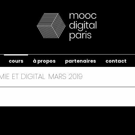
cours
à propos
partenaires
contact
IE ET DIGITAL
MARS 2019