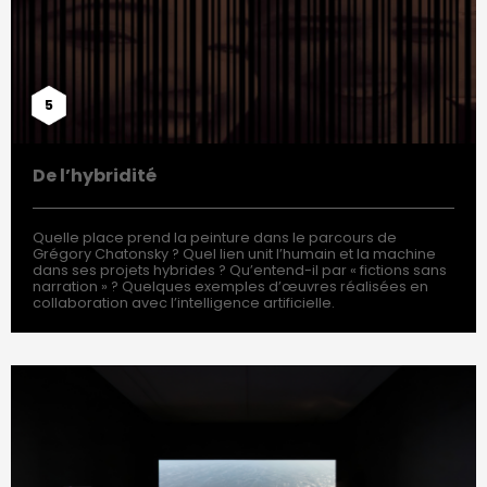
5
De l’hybridité
Quelle place prend la peinture dans le parcours de
Grégory Chatonsky ? Quel lien unit l’humain et la machine
dans ses projets hybrides ? Qu’entend-il par « fictions sans
narration » ? Quelques exemples d’œuvres réalisées en
collaboration avec l’intelligence artificielle.