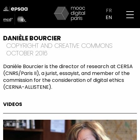
Skip
logo
to
FR
partenaires
main
EN
mobile
content
DANIÈLE BOURCIER
COPYRIGHT AND CREATIVE COMMONS
OCTOBER 2016
Danièle Bourcier is the director of research at CERSA
(CNRS/Paris II), a jurist, essayist, and member of the
commission for the consideration of digital ethics
(CERNA-ALLISTENE).
VIDEOS