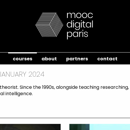
courses
about
partners
contact
JANUARY 2024
heorist. Since the 1990s, alongside teaching researching, h
ial intelligence.