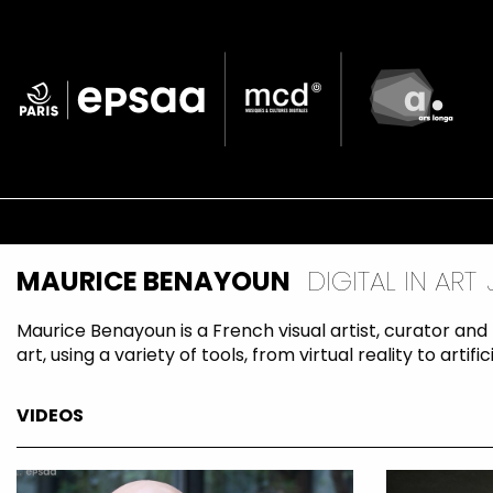
Skip
to
main
content
Navigation
principale
MAURICE BENAYOUN
DIGITAL IN ART
Maurice Benayoun is a French visual artist, curator and t
art, using a variety of tools, from virtual reality to artific
VIDEOS