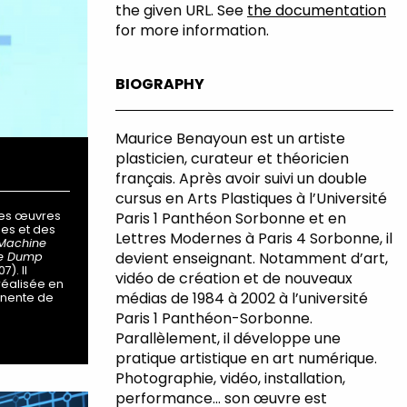
the given URL. See
the documentation
for more information.
BIOGRAPHY
Maurice Benayoun est un artiste
plasticien, curateur et théoricien
français. Après avoir suivi un double
cursus en Arts Plastiques à l’Université
es œuvres
Paris 1 Panthéon Sorbonne et en
ées et des
Lettres Modernes à Paris 4 Sorbonne, il
Machine
devient enseignant. Notamment d’art,
e Dump
7). Il
vidéo de création et de nouveaux
réalisée en
médias de 1984 à 2002 à l’université
anente de
Paris 1 Panthéon-Sorbonne.
Parallèlement, il développe une
pratique artistique en art numérique.
Photographie, vidéo, installation,
performance… son œuvre est