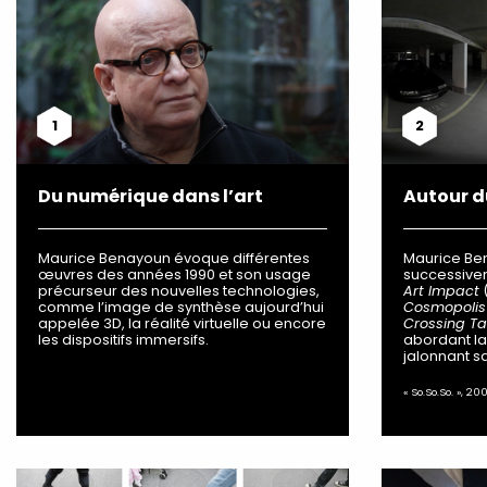
1
2
Du numérique dans l’art
Autour d
Maurice Benayoun évoque différentes
Maurice Be
œuvres des années 1990 et son usage
successivem
précurseur des nouvelles technologies,
Art Impact
comme l’image de synthèse aujourd’hui
Cosmopolis
appelée 3D, la réalité virtuelle ou encore
Crossing Ta
les dispositifs immersifs.
abordant la
jalonnant sa
« So.So.So. », 20