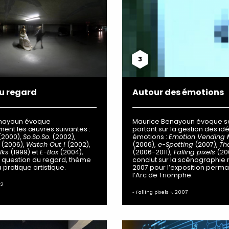
3
u regard
Autour des émotions
nayoun évoque
Maurice Benayoun évoque s
ent les œuvres suivantes :
portant sur la gestion des id
(2000),
So.So.So.
(2002),
émotions :
Emotion Vending 
(2006),
Watch Out !
(2002),
(2006),
e-Spotting
(2007),
Th
lks
(1999) et
E-Box
(2004),
(2006-2011),
Falling pixels
(200
 question du regard, thème
conclut sur la scénographie 
 pratique artistique.
2007 pour l’exposition perm
l’Arc de Triomphe.
02
« Falling pixels », 2007