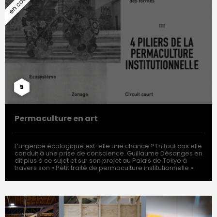
5
Permaculture en art
L’urgence écologique est-elle une chance ? En tout cas elle
conduit à une prise de conscience. Guillaume Désanges en
dit plus à ce sujet et sur son projet au Palais de Tokyo à
travers son « Petit traité de permaculture institutionnelle ».